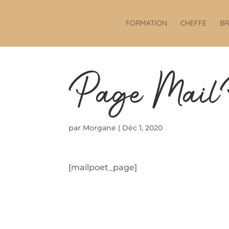
FORMATION
CHEFFE
B
Page Mail
par
Morgane
|
Déc 1, 2020
[mailpoet_page]