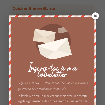
Cuisine Bienveillante
Promo 2026
Formation complète
à la cuisine végétale
🌿
Ouverture prochaine !
S'inscrire
Inscris-toi à ma
Breathwork en ligne 🪄
loveletter
Reçois en cadeau :
Mon ebook "Le cahier d'activités
Jeu 29/01/26
gourmand de La tambouille d'amour" !
20h-22h
La loveletter c'est un mail chaque mois avec une recette
végétale gourmande, des codes promo et mes offres de
Séance en ligne – ouverte à toustes !