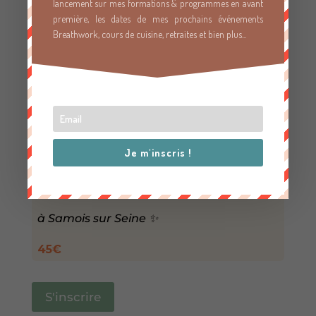
lancement sur mes formations & programmes en avant
première, les dates de mes prochains événements
25€
Breathwork, cours de cuisine, retraites et bien plus...
S'inscrire
Breathwork
en présentiel
Je m'inscris !
1 séance/mois
le samedi
à 14h30
à Samois sur Seine ✨
45€
S'inscrire