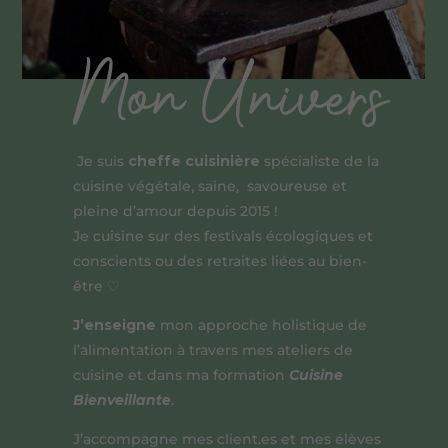
Mon Univers
Je suis
cheffe cuisinière
spécialiste de la
cuisine végétale, saine, savoureuse et
pleine d’amour depuis 2015 !
Je cuisine sur des festivals écologiques et
conscients ou des retraites liées au bien-
être ♡
J’enseigne
mon approche holistique de
l’alimentation à travers mes ateliers de
cuisine et dans ma formation
Cuisine
Bienveillante
.
J’accompagne mes client.es et mes élèves